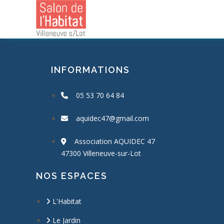
Skip
to
content
INFORMATIONS
05 53 70 64 84
aquidec47@gmail.com
Association AQUIDEC 47
47300 Villeneuve-sur-Lot
NOS ESPACES
L'Habitat
Le Jardin