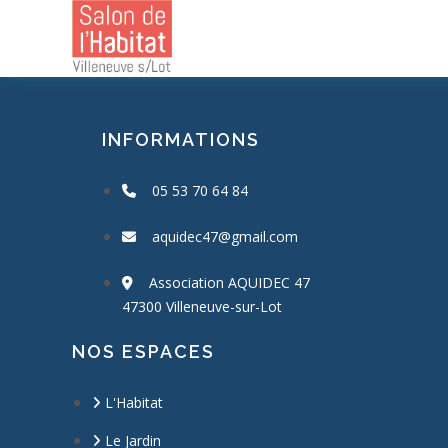
Skip
to
content
INFORMATIONS
05 53 70 64 84
aquidec47@gmail.com
Association AQUIDEC 47
47300 Villeneuve-sur-Lot
NOS ESPACES
L'Habitat
Le Jardin