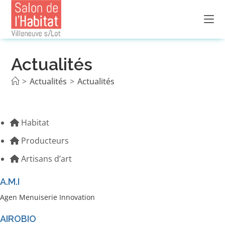
Skip
to
content
Actualités
>
Actualités
>
Actualités
Habitat
Producteurs
Artisans d’art
A.M.I
Agen Menuiserie Innovation
AIROBIO